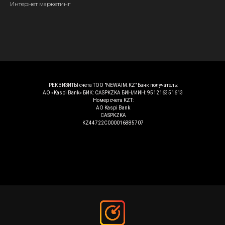
Интернет маркетинг
РЕКВИЗИТЫ счета ТОО "NEWAIM.KZ" Банк получатель:
АО «Kaspi Bank» БИК: CASPKZKA БИН/ИИН: 951216351613
Номер счета KZT:
АО Kaspi Bank
CASPKZKA
KZ44722C000016885707