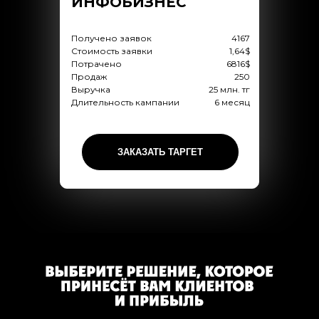
ИНФОБИЗНЕС
Получено заявок
4167
Стоимость заявки
1,64$
Потрачено
6816$
Продаж
250
Выручка
25 млн. тг
Длительность кампании
6 месяц
ЗАКАЗАТЬ ТАРГЕТ