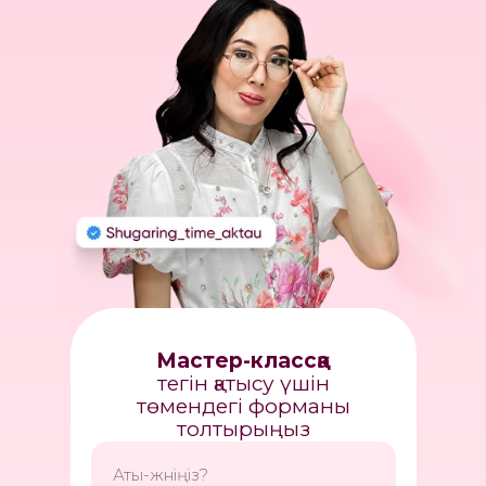
Мастер-классқа
тегін қатысу үшін
төмендегі форманы
толтырыңыз