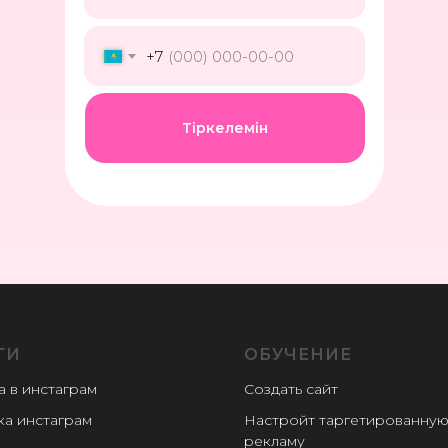
+7
Тіркелемін
ГИ
ОБУЧЕНИЕ
а в инстаграм
Создать сайт
ка инстаграм
Настройт таргетированну
рекламу