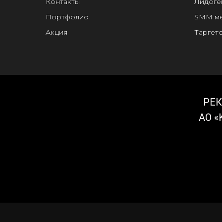
Контакты
Лидоге
Портфолио
SMM м
Акция
Таргет
РЕК
АО «