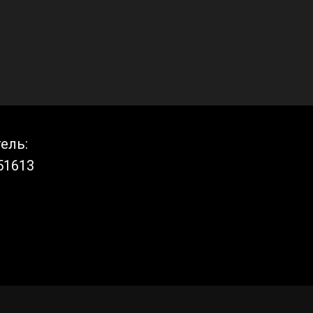
ель:
51613