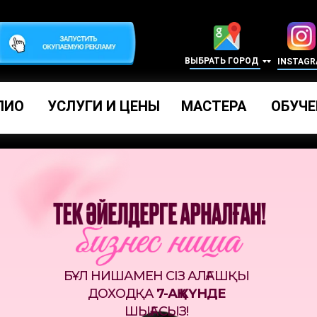
ВЫБРАТЬ ГОРОД
INSTAG
ЛИО
УСЛУГИ И ЦЕНЫ
МАСТЕРА
ОБУЧЕ
БҰЛ НИШАМЕН СІЗ АЛҒАШҚЫ
ДОХОДҚА
7-АҚ КҮНДЕ
ШЫҒАСЫЗ!